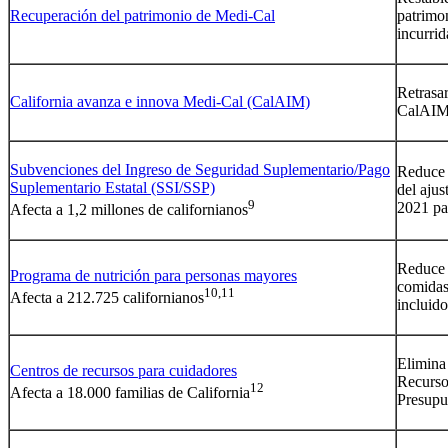
Recuperación del patrimonio de Medi-Cal
patrimo
incurrid
Retrasar
California avanza e innova Medi-Cal (CalAIM)
CalAIM
Subvenciones del Ingreso de Seguridad Suplementario/Pago
Reduce 
Suplementario Estatal (SSI/SSP)
del ajus
9
2021 par
Afecta a 1,2 millones de californianos
Reduce 
Programa de nutrición para personas mayores
comidas
10,11
Afecta a 212.725 californianos
incluid
Elimina
Centros de recursos para cuidadores
Recurso
12
Afecta a 18.000 familias de California
Presupu