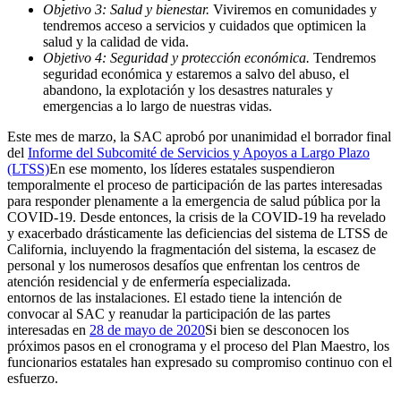
Objetivo 3: Salud y bienestar.
Viviremos en comunidades y
tendremos acceso a servicios y cuidados que optimicen la
salud y la calidad de vida.
Objetivo 4: Seguridad y protección económica.
Tendremos
seguridad económica y estaremos a salvo del abuso, el
abandono, la explotación y los desastres naturales y
emergencias a lo largo de nuestras vidas.
Este mes de marzo, la SAC aprobó por unanimidad el borrador final
del
Informe del Subcomité de Servicios y Apoyos a Largo Plazo
(LTSS)
En ese momento, los líderes estatales suspendieron
temporalmente el proceso de participación de las partes interesadas
para responder plenamente a la emergencia de salud pública por la
COVID-19. Desde entonces, la crisis de la COVID-19 ha revelado
y exacerbado drásticamente las deficiencias del sistema de LTSS de
California, incluyendo la fragmentación del sistema, la escasez de
personal y los numerosos desafíos que enfrentan los centros de
atención residencial y de enfermería especializada.
entornos de las instalaciones. El estado tiene la intención de
convocar al SAC y reanudar la participación de las partes
interesadas en
28 de mayo de 2020
Si bien se desconocen los
próximos pasos en el cronograma y el proceso del Plan Maestro, los
funcionarios estatales han expresado su compromiso continuo con el
esfuerzo.