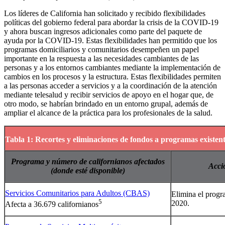
Los líderes de California han solicitado y recibido flexibilidades
políticas del gobierno federal para abordar la crisis de la COVID-19
y ahora buscan ingresos adicionales como parte del paquete de
ayuda por la COVID-19. Estas flexibilidades han permitido que los
programas domiciliarios y comunitarios desempeñen un papel
importante en la respuesta a las necesidades cambiantes de las
personas y a los entornos cambiantes mediante la implementación de
cambios en los procesos y la estructura. Estas flexibilidades permiten
a las personas acceder a servicios y a la coordinación de la atención
mediante telesalud y recibir servicios de apoyo en el hogar que, de
otro modo, se habrían brindado en un entorno grupal, además de
ampliar el alcance de la práctica para los profesionales de la salud.
Tabla 1: Recortes y eliminaciones de fondos a programas existen
Programa y número de californianos afectados
Acci
(donde esté disponible)
Servicios Comunitarios para Adultos (CBAS)
Elimina el progr
5
2020.
Afecta a 36.679 californianos