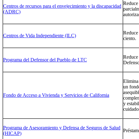
Reduce 
Centros de recursos para el envejecimiento y la discapacidad
parcial
(ADRC)
autoriz
Reduce 
Centros de Vida Independiente (ILC)
ciento.
Reduce 
Programa del Defensor del Pueblo de LTC
Defenso
Elimina 
un fondo
asequibl
Fondo de Acceso a Vivienda y Servicios de California
complem
y estabi
cuidado
Programa de Asesoramiento y Defensa de Seguros de Salud
Préstam
(HICAP)