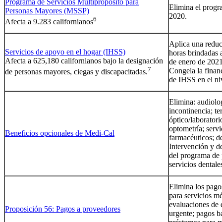
Programa de Servicios Multipropósito para
Elimina el progr
Personas Mayores (MSSP)
2020.
6
Afecta a 9.283 californianos
Aplica una reduc
Servicios de apoyo en el hogar (IHSS)
horas brindadas a
Afecta a 625,180 californianos bajo la designación
de enero de 2021
7
Congela la finan
de personas mayores, ciegas y discapacitadas.
de IHSS en el ni
Elimina: audiolo
incontinencia; te
óptico/laborator
optometría; servi
Beneficios opcionales de Medi-Cal
farmacéuticos; d
Intervención y de
del programa de 
servicios dentale
Elimina los pago
para servicios mé
evaluaciones de 
Proposición 56: Pagos a proveedores
urgente; pagos b