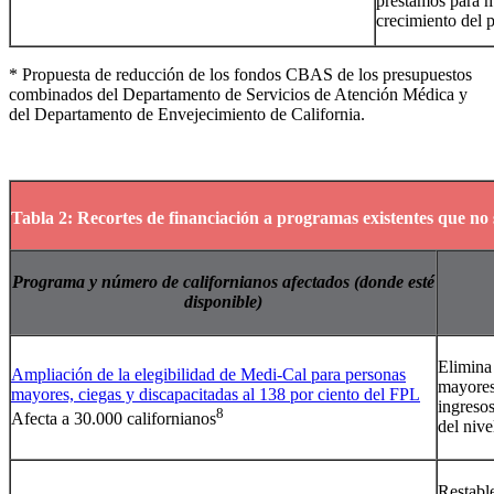
préstamos para m
crecimiento del
*
Propuesta de reducción de los fondos CBAS de los presupuestos
combinados del Departamento de Servicios de Atención Médica y
del Departamento de Envejecimiento de California.
Tabla 2: Recortes de financiación a programas existentes que no 
Programa y número de californianos afectados (donde esté
disponible)
Elimina
Ampliación de la elegibilidad de Medi-Cal para personas
mayores
mayores, ciegas y discapacitadas al 138 por ciento del FPL
ingresos
8
Afecta a 30.000 californianos
del nive
Restable